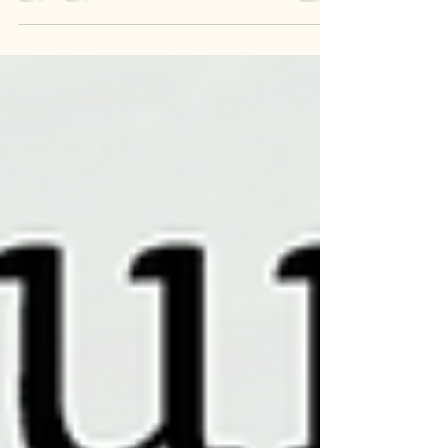
to include more about neurodiversity and golf at
the World Golf Museum." Det visade sig att de
kommer att göra en utställning vid namn "New
Voices" nästa år och de ville att jag skulle vara del
av utställningen. Tidigare i veckan var jag i
Skottland och gjorde första filminspelningen och
den resan gjorde att jag reflekterade vä