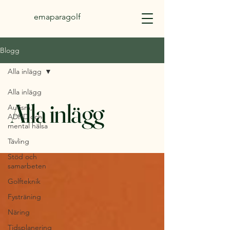
emaparagolf
Blogg
Alla inlägg
Alla inlägg
Alla inlägg
Autism,
ADHD och
mental hälsa
Tävling
Stöd och
samarbeten
Golfteknik
Fysträning
Näring
Tidsplanering