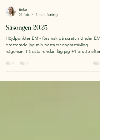
Erika
21 feb.
1 min läsning
Säsongen 2025
Höjdpunkter EM - försmak på scratch Under EM
presterade jag min bästa tredagarstävling
någonsin. På sista rundan låg jag +1 brutto efter
femton hål. Jag spelade dessutom utan caddie.
Vann Order of Merit på Folksam Paragolf Tour Med
två vinster och annars bra placeringar var jag i
topp när säsongen summerades. Ökat antalet
paragolfare Precis som de senaste säsongerna har
människor hört av sig och berättat att de börjat
spela golf eller börjat tävla i golf tack vare att de
läst